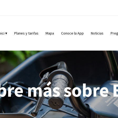
ici
▾
Planes y tarifas
Mapa
Conoce la App
Noticias
Preg
re más sobre 