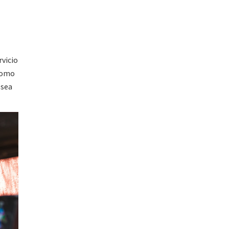
rvicio
 como
 sea