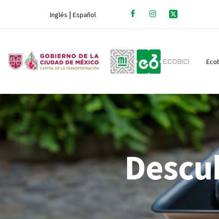
|
Inglés
Español
Ecob
Descub