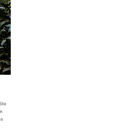
Sólo
an
un