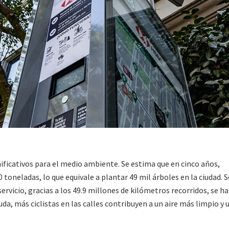
ificativos para el medio ambiente. Se estima que en cinco años,
 toneladas, lo que equivale a plantar 49 mil árboles en la ciudad. 
rvicio, gracias a los 49.9 millones de kilómetros recorridos, se h
da, más ciclistas en las calles contribuyen a un aire más limpio y 