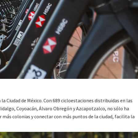
la Ciudad de México. Con 689 cicloestaciones distribuidas en las
Hidalgo, Coyoacán, Álvaro Obregón y Azcapotzalco, no sólo ha
ar más colonias y conectar con más puntos de la ciudad, facilita la